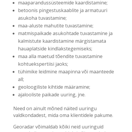
maaparandussüsteemide kaardistamine;
betoonis pingestuskaablite ja armatuuri
asukoha tuvastamine;
maa-aluste mahutite tuvastamine;
matmispaikade asukohtade tuvastamine ja
kalmistute kaardistamine märgistamata
hauaplatside kindlakstegemiseks;
maa alla maetud tõendite tuvastamine
kohtuekspertiisi jaoks;
tühimike leidmine maapinna või maanteede
all;
geoloogiliste kihtide määramine;
ajalooliste paikade uuring, jne.
Need on ainult mõned näited uuringu
valdkondadest, mida oma klientidele pakume.
Georadar võimaldab kõiki neid uuringuid