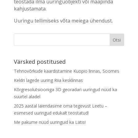
teostada ilma uuringuobjekti või maapinda
kahjustamata.
Uuringu tellimiseks võta meiega ühendust.
Värsked postitused
Tehnovõrkude kaardistamine Kuopio linnas, Soomes
Keldri lagede uuring Riia kesklinnas
Kõrgresolutsiooniga 3D georadari uuringud nüüd ka
suurtel aladel
2025 aastal laiendasime oma tegevust Leetu –
esimesed uuringud edukalt teostatud!
Me pakume nüüd uuringuid ka Lätis!