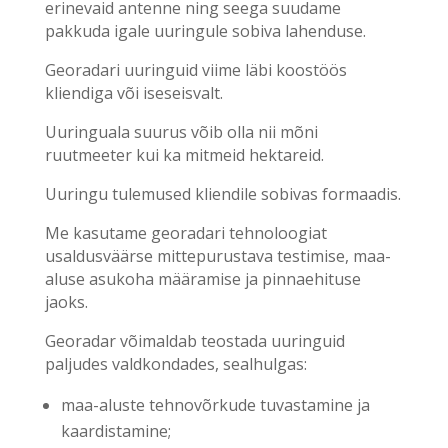
erinevaid antenne ning seega suudame
pakkuda igale uuringule sobiva lahenduse.
Georadari uuringuid viime läbi koostöös
kliendiga või iseseisvalt.
Uuringuala suurus võib olla nii mõni
ruutmeeter kui ka mitmeid hektareid.
Uuringu tulemused kliendile sobivas formaadis.
Me kasutame georadari tehnoloogiat
usaldusväärse mittepurustava testimise, maa-
aluse asukoha määramise ja pinnaehituse
jaoks.
Georadar võimaldab teostada uuringuid
paljudes valdkondades, sealhulgas:
maa-aluste tehnovõrkude tuvastamine ja
kaardistamine;