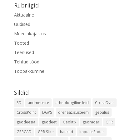
Rubriigid
Aktuaalne
Uudised
Meediakajastus
Tooted
Teenused
Tehtud tööd
Tööpakkumine
Sildid
3D
andmeseire
arheoloogiline leid
CrossOver
CrossPoint
DGPS
drenaažisüsteem
geoalus
geodeesia
geodeet
Geolitix
georadar
GPR
GPRCAD
GPR Slice
hanked
ImpulseRadar