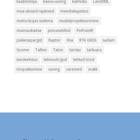
kaabliotsija
kaevu-uuring
kalmistu
LandXML
maa-alused rajatised
meediakajastus
meliorācijas sistēma
mudelprojekteerimine
muinsuskaitse
pinnasekihid
PinPointR
päikesepargid
Raptor
Riia
RTK GNSS
sadam
Soome
Tallinn
Talon
taristu
tarkvara
teedeehitus
tehnovõrgud
tehtud tööd
tööpakkumine
uuring
varemed
vrakk